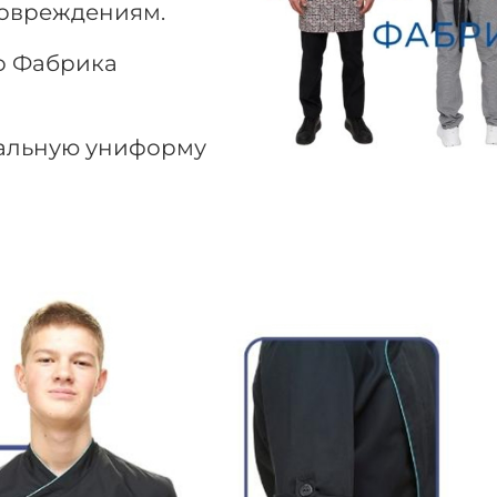
 повреждениям.
но Фабрика
альную униформу