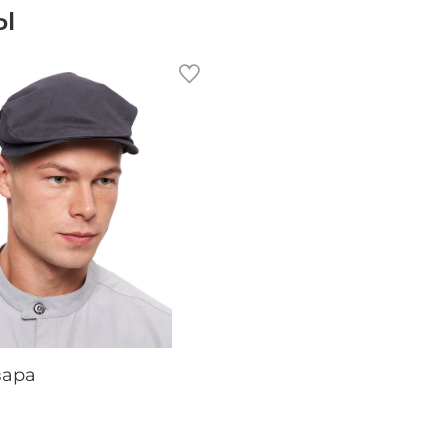
ы
вара