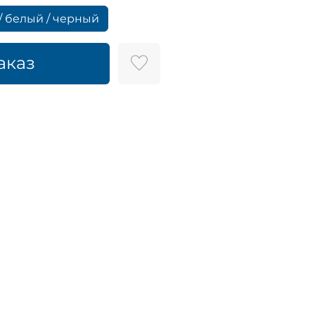
/ белый / черный
аказ