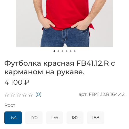
Футболка красная FB41.12.R с
карманом на рукаве.
4 100 ₽
арт.
FB41.12.R.164.42
(0)
Рост
164
170
176
182
188