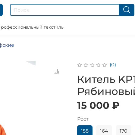
рофессиональный текстиль
фские
(0)
Китель KP1
Рябиновы
15 000 ₽
Рост
158
164
170