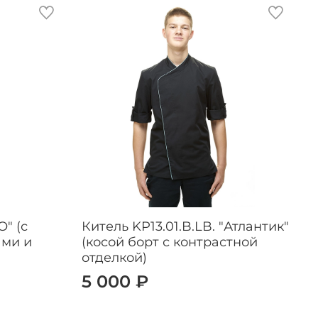
О" (с
Китель KP13.01.B.LB. "Атлантик"
К
ами и
(косой борт с контрастной
отделкой)
5 000 ₽