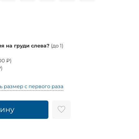
 на груди слева?
(до 1)
00 ₽
)
₽
)
ь размер с первого раза
зину