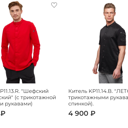
P11.13.R. "Шефский
Китель KP11.14.B. "ЛЕТ
кий" (с трикотажной
трикотажными рукав
и рукавами)
спинкой).
 ₽
4 900 ₽