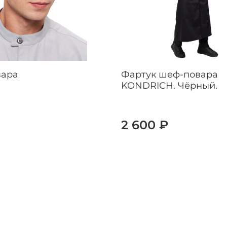
вара
Фартук шеф-повара
KONDRICH. Чёрный.
2 600 ₽