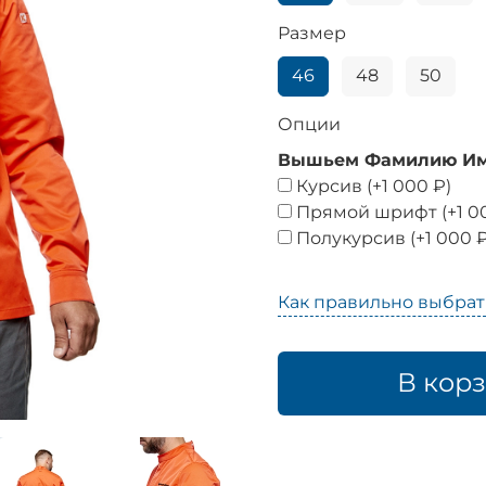
Размер
46
48
50
Опции
Вышьем Фамилию Имя
Курсив
(+
1 000 ₽
)
Прямой шрифт
(+
1 0
Полукурсив
(+
1 000 
Как правильно выбрат
В кор