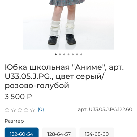
Юбка школьная "Аниме", арт.
U33.05.J.PG., цвет серый/
розово-голубой
3 500 ₽
арт.
U33.05.J.PG.122.60
(0)
Размер
122-60-54
128-64-57
134-68-60